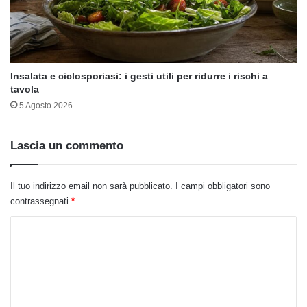
Insalata e ciclosporiasi: i gesti utili per ridurre i rischi a
tavola
5 Agosto 2026
Lascia un commento
Il tuo indirizzo email non sarà pubblicato.
I campi obbligatori sono
contrassegnati
*
C
o
m
m