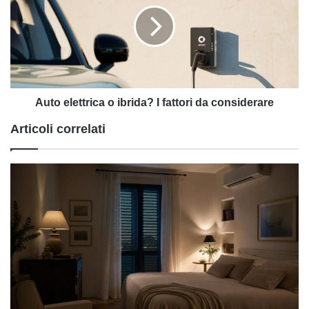
ibrida?
I
fattori
da
considerare
Auto elettrica o ibrida? I fattori da considerare
Articoli correlati