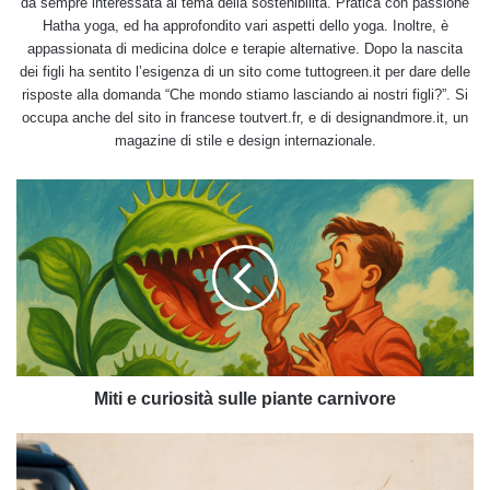
da sempre interessata al tema della sostenibilità. Pratica con passione
Hatha yoga, ed ha approfondito vari aspetti dello yoga. Inoltre, è
appassionata di medicina dolce e terapie alternative. Dopo la nascita
dei figli ha sentito l’esigenza di un sito come tuttogreen.it per dare delle
risposte alla domanda “Che mondo stiamo lasciando ai nostri figli?”. Si
occupa anche del sito in francese toutvert.fr, e di designandmore.it, un
magazine di stile e design internazionale.
Miti
e
curiosità
sulle
piante
carnivore
Miti e curiosità sulle piante carnivore
Auto
elettrica
o