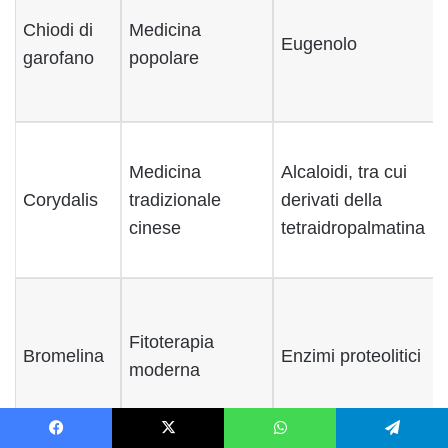
Chiodi di
Medicina
Eugenolo
garofano
popolare
Medicina
Alcaloidi, tra cui
Corydalis
tradizionale
derivati della
cinese
tetraidropalmatina
Fitoterapia
Bromelina
Enzimi proteolitici
moderna
Facebook
X
WhatsApp
Telegram