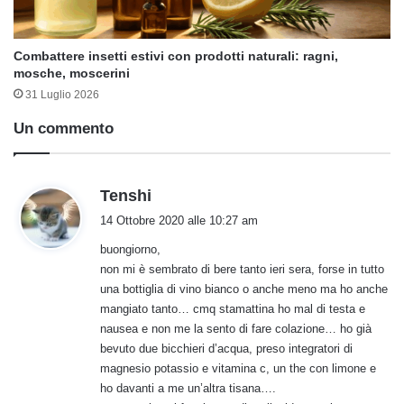
Combattere insetti estivi con prodotti naturali: ragni,
mosche, moscerini
31 Luglio 2026
Un commento
h
Tenshi
a
14 Ottobre 2020 alle 10:27 am
d
buongiorno,
e
non mi è sembrato di bere tanto ieri sera, forse in tutto
t
una bottiglia di vino bianco o anche meno ma ho anche
t
mangiato tanto… cmq stamattina ho mal di testa e
o
nausea e non me la sento di fare colazione… ho già
:
bevuto due bicchieri d’acqua, preso integratori di
magnesio potassio e vitamina c, un the con limone e
ho davanti a me un’altra tisana….