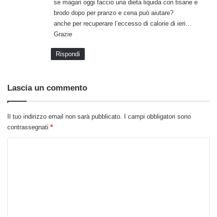
se magari oggi faccio una dieta liquida con tisane e
brodo dopo per pranzo e cena può aiutare?
anche per recuperare l’eccesso di calorie di ieri…
Grazie
Rispondi
Lascia un commento
Il tuo indirizzo email non sarà pubblicato.
I campi obbligatori sono
contrassegnati
*
C
o
m
m
e