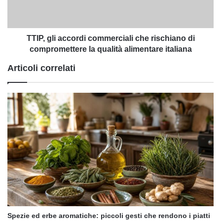
di
compromettere
la
qualità
TTIP, gli accordi commerciali che rischiano di
alimentare
compromettere la qualità alimentare italiana
italiana
Articoli correlati
Spezie ed erbe aromatiche: piccoli gesti che rendono i piatti