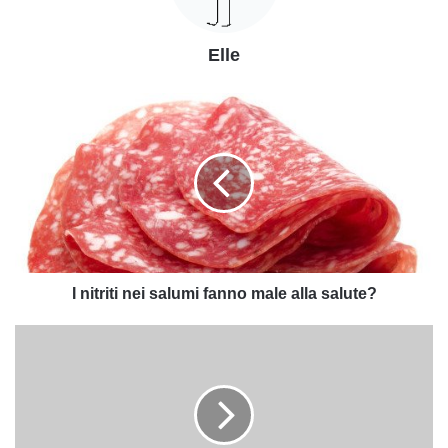
Elle
I
nitriti
nei
salumi
fanno
male
alla
salute?
I nitriti nei salumi fanno male alla salute?
TTIP,
gli
accordi
commerciali
che
rischiano