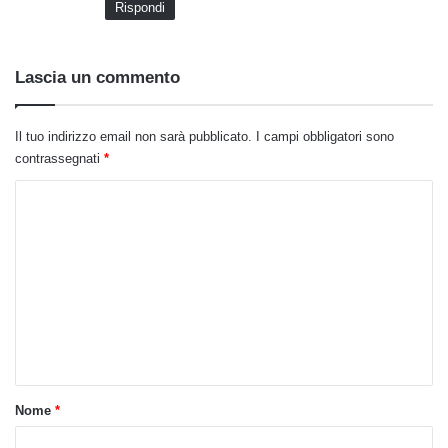
Rispondi
o
:
Lascia un commento
Il tuo indirizzo email non sarà pubblicato.
I campi obbligatori sono
contrassegnati
*
C
o
m
m
e
n
t
o
Nome
*
*