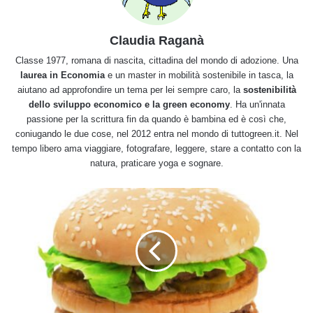
Claudia Raganà
Classe 1977, romana di nascita, cittadina del mondo di adozione. Una
laurea in Economia
e un master in mobilità sostenibile in tasca, la
aiutano ad approfondire un tema per lei sempre caro, la
sostenibilità
dello sviluppo economico e la green economy
. Ha un'innata
passione per la scrittura fin da quando è bambina ed è così che,
coniugando le due cose, nel 2012 entra nel mondo di tuttogreen.it. Nel
tempo libero ama viaggiare, fotografare, leggere, stare a contatto con la
natura, praticare yoga e sognare.
Effetti
del
Big
Mac
in
un'ora