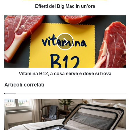
Effetti del Big Mac in un'ora
Vitamina
B12,
a
cosa
serve
e
dove
si
trova
Vitamina B12, a cosa serve e dove si trova
Articoli correlati