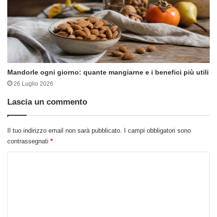
Mandorle ogni giorno: quante mangiarne e i benefici più utili
26 Luglio 2026
Lascia un commento
Il tuo indirizzo email non sarà pubblicato.
I campi obbligatori sono
contrassegnati
*
C
o
m
m
e