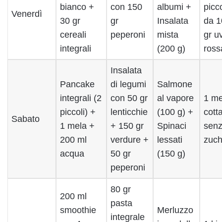
bianco +
con 150
albumi +
picc
Venerdì
30 gr
gr
Insalata
da 1
cereali
peperoni
mista
gr u
integrali
(200 g)
ross
Insalata
Pancake
di legumi
Salmone
integrali (2
con 50 gr
al vapore
1 me
piccoli) +
lenticchie
(100 g) +
cott
Sabato
1 mela +
+ 150 gr
Spinaci
sen
200 ml
verdure +
lessati
zuch
acqua
50 gr
(150 g)
peperoni
80 gr
200 ml
pasta
smoothie
Merluzzo
integrale