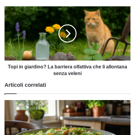
che
resiste
Topi
con
in
grazia
giardino?
La
barriera
olfattiva
che
li
allontana
senza
Topi in giardino? La barriera olfattiva che li allontana
veleni
senza veleni
Articoli correlati