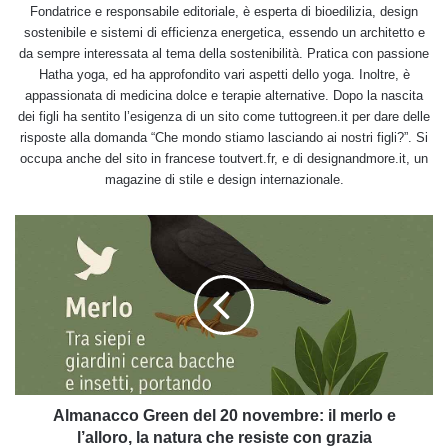
Fondatrice e responsabile editoriale, è esperta di bioedilizia, design
sostenibile e sistemi di efficienza energetica, essendo un architetto e
da sempre interessata al tema della sostenibilità. Pratica con passione
Hatha yoga, ed ha approfondito vari aspetti dello yoga. Inoltre, è
appassionata di medicina dolce e terapie alternative. Dopo la nascita
dei figli ha sentito l’esigenza di un sito come tuttogreen.it per dare delle
risposte alla domanda “Che mondo stiamo lasciando ai nostri figli?”. Si
occupa anche del sito in francese toutvert.fr, e di designandmore.it, un
magazine di stile e design internazionale.
Almanacco
Green
del
20
novembre:
il
merlo
e
l’alloro,
la
Almanacco Green del 20 novembre: il merlo e
natura
l’alloro, la natura che resiste con grazia