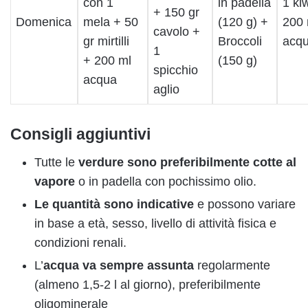
con 1
in padella
1 ki
+ 150 gr
Domenica
mela + 50
(120 g) +
200 
cavolo +
gr mirtilli
Broccoli
acq
1
+ 200 ml
(150 g)
spicchio
acqua
aglio
Consigli aggiuntivi
Tutte le
verdure
sono preferibilmente
cotte al
vapore
o in padella con pochissimo olio.
Le quantità sono indicative
e possono variare
in base a età, sesso, livello di attività fisica e
condizioni renali.
L’
acqua
va sempre assunta
regolarmente
(almeno 1,5-2 l al giorno), preferibilmente
oligominerale