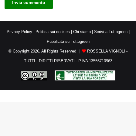
Privacy Policy
|
Politica sui cookies
|
Chi siamo
|
Scrivi a Tuttogreen
|
Pubblicità su Tuttogreen
© Copyright 2026, All Rights Reserved |
ROSSELLA VIGNOLI -
TUTTI I DIRITTI RISERVATI - P.IVA 13556710963