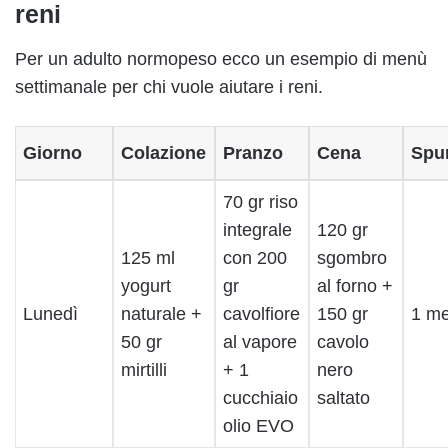
reni
Per un adulto normopeso ecco un esempio di menù
settimanale per chi vuole aiutare i reni.
Giorno
Colazione
Pranzo
Cena
Spun
70 gr riso
integrale
120 gr
125 ml
con 200
sgombro
yogurt
gr
al forno +
Lunedì
naturale +
cavolfiore
150 gr
1 me
50 gr
al vapore
cavolo
mirtilli
+ 1
nero
cucchiaio
saltato
olio EVO