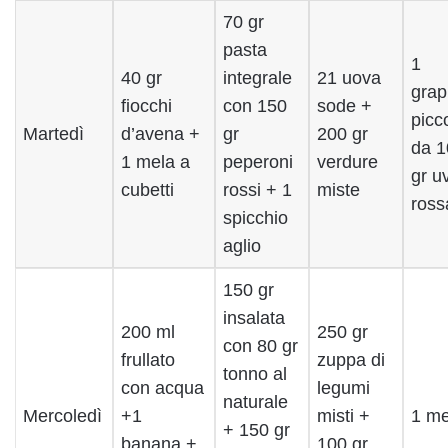
70 gr
pasta
1
40 gr
integrale
21 uova
grap
fiocchi
con 150
sode +
picc
Martedì
d’avena +
gr
200 gr
da 1
1 mela a
peperoni
verdure
gr u
cubetti
rossi + 1
miste
ross
spicchio
aglio
150 gr
insalata
200 ml
250 gr
con 80 gr
frullato
zuppa di
tonno al
con acqua
legumi
naturale
Mercoledì
+1
misti +
1 me
+ 150 gr
banana +
100 gr