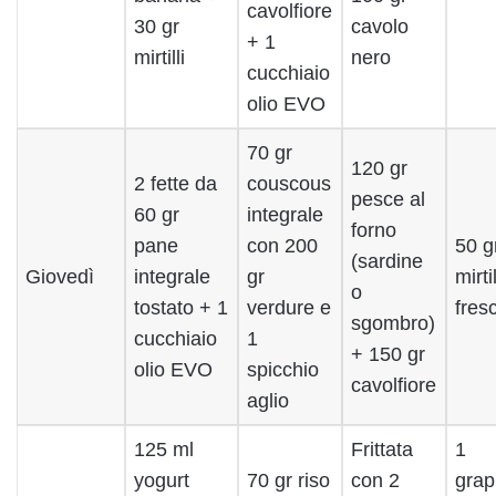
cavolfiore
30 gr
cavolo
+ 1
mirtilli
nero
cucchiaio
olio EVO
70 gr
120 gr
2 fette da
couscous
pesce al
60 gr
integrale
forno
pane
con 200
50 g
(sardine
Giovedì
integrale
gr
mirtil
o
tostato + 1
verdure e
fres
sgombro)
cucchiaio
1
+ 150 gr
olio EVO
spicchio
cavolfiore
aglio
125 ml
Frittata
1
yogurt
70 gr riso
con 2
grap