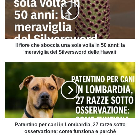
sboccia
una
sola
volta
in
50
anni:
Il fiore che sboccia una sola volta in 50 anni: la
la
meraviglia del Silversword delle Hawaii
meraviglia
del
Patentino
Silversword
per
delle
cani
Hawaii
in
Lombardia,
27
razze
sotto
osservazione:
come
Patentino per cani in Lombardia, 27 razze sotto
funziona
osservazione: come funziona e perché
e