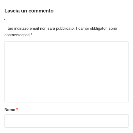
Lascia un commento
Il tuo indirizzo email non sarà pubblicato.
I campi obbligatori sono
contrassegnati
*
C
o
m
m
e
n
t
o
Nome
*
*