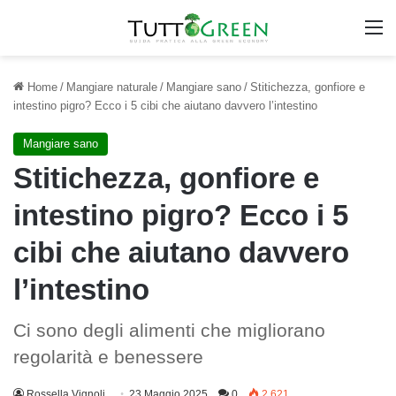
M
Home
/
Mangiare naturale
/
Mangiare sano
/
Stitichezza, gonfiore e
intestino pigro? Ecco i 5 cibi che aiutano davvero l’intestino
Mangiare sano
Stitichezza, gonfiore e
intestino pigro? Ecco i 5
cibi che aiutano davvero
l’intestino
Ci sono degli alimenti che migliorano
regolarità e benessere
Rossella Vignoli
23 Maggio 2025
0
2.621