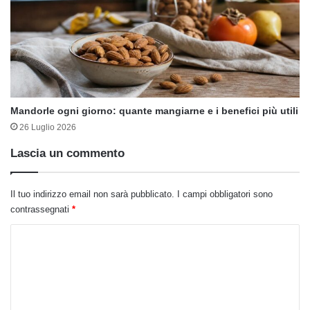
Mandorle ogni giorno: quante mangiarne e i benefici più utili
26 Luglio 2026
Lascia un commento
Il tuo indirizzo email non sarà pubblicato.
I campi obbligatori sono
contrassegnati
*
C
o
m
m