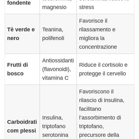
fondente
magnesio
stress
Favorisce il
Tè verde e
Teanina,
rilassamento e
nero
polifenoli
migliora la
concentrazione
Antiossidanti
Frutti di
Riduce il cortisolo e
(flavonoidi),
bosco
protegge il cervello
vitamina C
Favoriscono il
rilascio di insulina,
facilitano
Insulina,
l’assorbimento di
Carboidrati
triptofano
triptofano,
com plessi
serotonina
precursore della