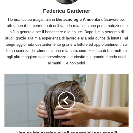
Federica Gardener
Ho una laurea magistrale in
Biotecnologie Alimentari
. Scrivere per
tuttogreen.it mi permette di coltivare la mia passione per la nutrizione e
più in generale per il benessere e la salute. Dopo il mio percorso di
studi, grazie alla mia esperienza di lavoro e alla mia curiosità innata, mi
tengo aggiornata costantemente grazie a letture ed approfondimenti sul
tema scienza dell'alimentazione e la nutrizione. E cerco di trasmettere
agli altri maggiore consapevolezza e curiosità sul grande mondo degli
alimenti… e non solo!
Una
guida
pratica
gli
oli
essenziali
per
capelli