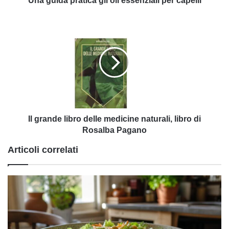
Una guida pratica gli oli essenziali per capelli
Il
grande
libro
delle
medicine
naturali,
libro
di
Rosalba
Pagano
Il grande libro delle medicine naturali, libro di
Rosalba Pagano
Articoli correlati