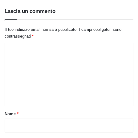
Lascia un commento
Il tuo indirizzo email non sarà pubblicato.
I campi obbligatori sono
contrassegnati
*
C
o
m
m
e
n
t
o
Nome
*
*