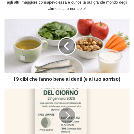
agli altri maggiore consapevolezza e curiosità sul grande mondo degli
alimenti… e non solo!
I
9
cibi
che
fanno
bene
ai
denti
(e
al
I 9 cibi che fanno bene ai denti (e al tuo sorriso)
tuo
sorriso)
Almanacco
del
27
gennaio
2026