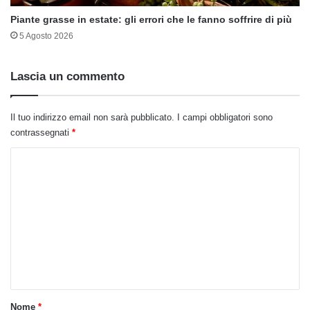
Piante grasse in estate: gli errori che le fanno soffrire di più
5 Agosto 2026
Lascia un commento
Il tuo indirizzo email non sarà pubblicato.
I campi obbligatori sono
contrassegnati
*
C
o
m
m
e
n
t
o
Nome
*