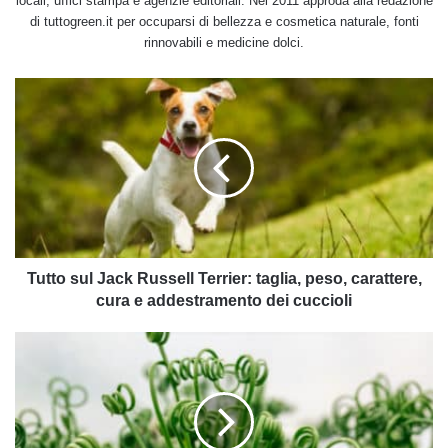
locali, uffici stampa e agenzie editoriali. Nel 2011 approda alla redazione
di tuttogreen.it per occuparsi di bellezza e cosmetica naturale, fonti
rinnovabili e medicine dolci.
Tutto
sul
Jack
Russell
Terrier:
taglia,
peso,
carattere,
cura
e
Tutto sul Jack Russell Terrier: taglia, peso, carattere,
addestramento
cura e addestramento dei cuccioli
dei
cuccioli
Alla
scoperta
di
alcune
piante
particolari