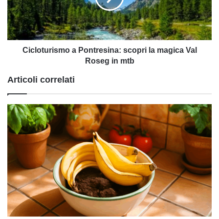
magica
Val
Roseg
in
mtb
Cicloturismo a Pontresina: scopri la magica Val
Roseg in mtb
Articoli correlati