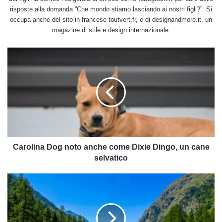
risposte alla domanda “Che mondo stiamo lasciando ai nostri figli?”. Si
occupa anche del sito in francese toutvert.fr, e di designandmore.it, un
magazine di stile e design internazionale.
Carolina
Dog
noto
anche
come
Dixie
Dingo,
un
cane
selvatico
Carolina Dog noto anche come Dixie Dingo, un cane
selvatico
Cicloturismo
a
Pontresina:
scopri
la