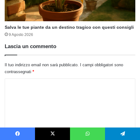
Salva le tue piante da un destino tragico con questi consigli
9 Agosto 2026
Lascia un commento
Il tuo indirizzo email non sarà pubblicato.
I campi obbligatori sono
contrassegnati
*
C
o
m
m
e
n
t
Facebook
X
WhatsApp
Telegram