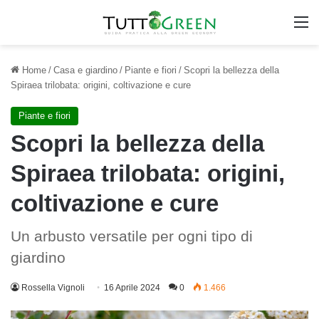
M
Home
/
Casa e giardino
/
Piante e fiori
/
Scopri la bellezza della
Spiraea trilobata: origini, coltivazione e cure
Piante e fiori
Scopri la bellezza della
Spiraea trilobata: origini,
coltivazione e cure
Un arbusto versatile per ogni tipo di
giardino
Rossella Vignoli
16 Aprile 2024
0
1.466