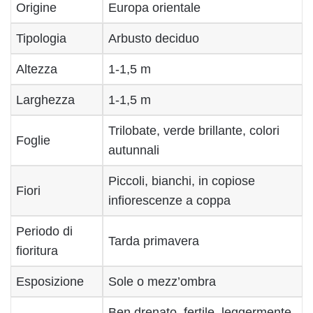
Origine
Europa orientale
Tipologia
Arbusto deciduo
Altezza
1-1,5 m
Larghezza
1-1,5 m
Trilobate, verde brillante, colori
Foglie
autunnali
Piccoli, bianchi, in copiose
Fiori
infiorescenze a coppa
Periodo di
Tarda primavera
fioritura
Esposizione
Sole o mezz’ombra
Ben drenato, fertile, leggermente