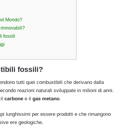
 nel Mondo?
 rinnovabili?
 fossili
ggi
bili fossili?
ntendono tutti quei combustibili che derivano dalla
condo reazioni naturali sviluppate in milioni di anni.
 il
carbone
e il
gas metano
.
empi lunghissimi per essere prodotti e che rimangono
ssive ere geologiche
.