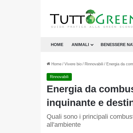
HOME
ANIMALI
BENESSERE N
Home
/
Vivere bio
/
Rinnovabili
/
Energia da comb
Rinnovabili
Energia da combusti
inquinante e destin
Quali sono i principali combust
all'ambiente