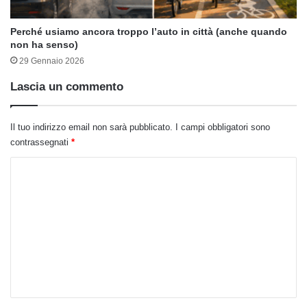
Perché usiamo ancora troppo l’auto in città (anche quando
non ha senso)
29 Gennaio 2026
Lascia un commento
Il tuo indirizzo email non sarà pubblicato.
I campi obbligatori sono
contrassegnati
*
C
o
m
m
e
n
t