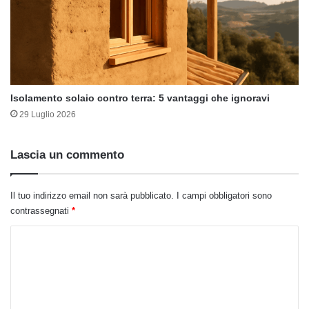
Isolamento solaio contro terra: 5 vantaggi che ignoravi
29 Luglio 2026
Lascia un commento
Il tuo indirizzo email non sarà pubblicato.
I campi obbligatori sono
contrassegnati
*
C
o
m
m