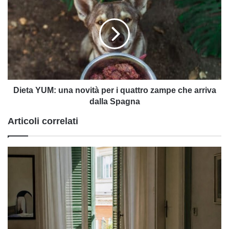
YUM:
una
novità
per
i
quattro
zampe
che
arriva
Dieta YUM: una novità per i quattro zampe che arriva
dalla
dalla Spagna
Spagna
Articoli correlati