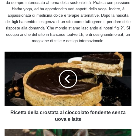
da sempre interessata al tema della sostenibilità. Pratica con passione
Hatha yoga, ed ha approfondito vari aspetti dello yoga. Inoltre, è
appassionata di medicina dolce e terapie alternative. Dopo la nascita
dei figli ha sentito l’esigenza di un sito come tuttogreen.it per dare delle
risposte alla domanda “Che mondo stiamo lasciando ai nostri figli?”. Si
occupa anche del sito in francese toutvert.fr, e di designandmore.it, un
magazine di stile e design internazionale.
Ricetta
della
crostata
al
cioccolato
fondente
senza
uova
e
latte
Ricetta della crostata al cioccolato fondente senza
uova e latte
Dieta