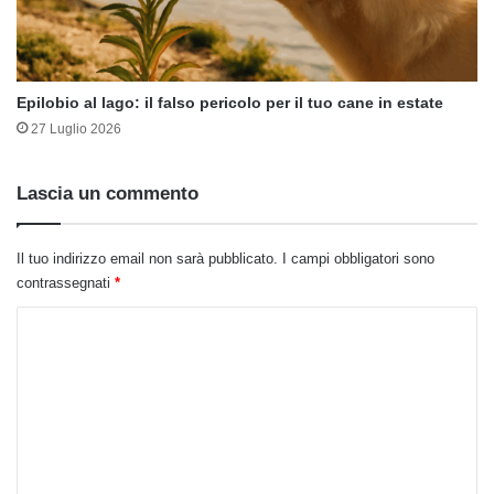
Epilobio al lago: il falso pericolo per il tuo cane in estate
27 Luglio 2026
Lascia un commento
Il tuo indirizzo email non sarà pubblicato.
I campi obbligatori sono
contrassegnati
*
C
o
m
m
e
n