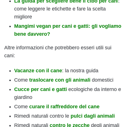
La guida per scegliere bene il cibo per can
i
:
come leggere le etichette e fare la scelta
migliore
Mangimi vegan per cani e gatti: gli vogliamo
bene davvero?
Altre informazioni che potrebbero esseri utili sui
cani:
Vacanze con il cane
: la nostra guida
Come
traslocare con gli animali
domestici
Cucce per cani e gatti
ecologiche da interno e
giardino
Come
curare il raffreddore del cane
Rimedi naturali contro le
pulci dagli animali
Rimedi naturali
contro le zecche
degli animali