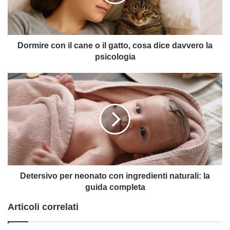
il
gatto,
cosa
dice
davvero
Dormire con il cane o il gatto, cosa dice davvero la
la
psicologia
psicologia
Detersivo
per
neonato
con
ingredienti
naturali:
la
guida
completa
Detersivo per neonato con ingredienti naturali: la
guida completa
Articoli correlati