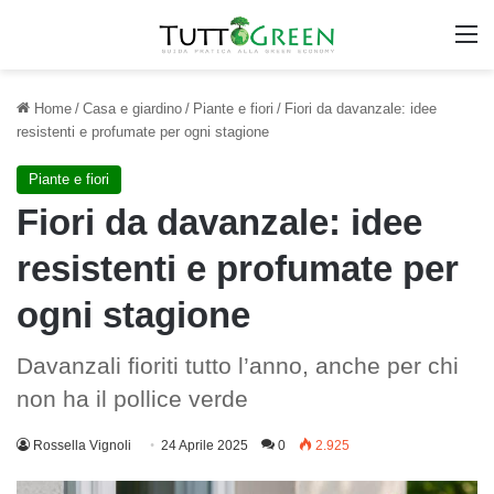
M
Home
/
Casa e giardino
/
Piante e fiori
/
Fiori da davanzale: idee
resistenti e profumate per ogni stagione
Piante e fiori
Fiori da davanzale: idee
resistenti e profumate per
ogni stagione
Davanzali fioriti tutto l’anno, anche per chi
non ha il pollice verde
Rossella Vignoli
24 Aprile 2025
0
2.925