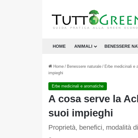
HOME
ANIMALI
BENESSERE N
Home
/
Benessere naturale
/
Erbe medicinali e 
impieghi
Erbe medicinali e aromatiche
A cosa serve la Ach
suoi impieghi
Proprietà, benefici, modalità 