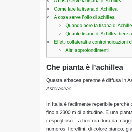
A cosa serve la tisana di Achillea
Come fare la tisana di Achillea
A cosa serve l’olio di achillea
Quando bere la tisana di Achill
Quante tisane di Achillea bere a
Effetti collaterali e controindicazioni 
Altri approfondimenti
Che pianta è l’achillea
Questa erbacea perenne è diffusa in As
Asteraceae
.
In Italia è facilmente reperibile perch
fino a 2300 m di altitudine. È una pia
cespuglioso. La fioritura dura da maggi
numerosi fiorellini, di colore bianco, gia