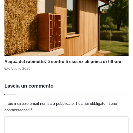
Acqua del rubinetto: 5 controlli essenziali prima di filtrare
6 Luglio 2026
Lascia un commento
Il tuo indirizzo email non sarà pubblicato.
I campi obbligatori sono
contrassegnati
*
C
o