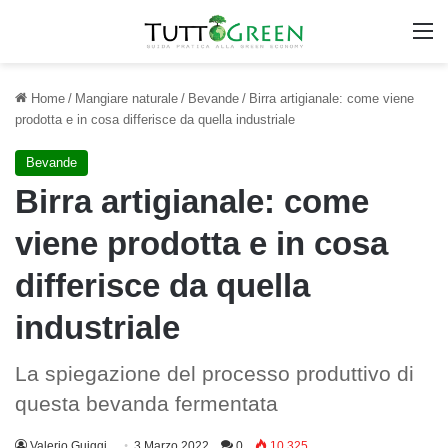
M
Home
/
Mangiare naturale
/
Bevande
/
Birra artigianale: come viene
prodotta e in cosa differisce da quella industriale
Bevande
Birra artigianale: come
viene prodotta e in cosa
differisce da quella
industriale
La spiegazione del processo produttivo di
questa bevanda fermentata
Valerio Guiggi
3 Marzo 2022
0
10.325