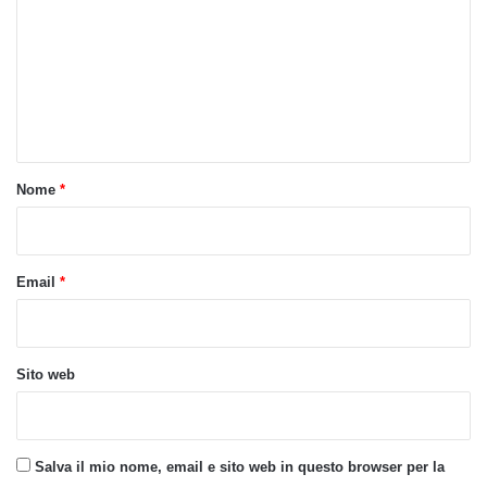
m
m
e
n
t
o
Nome
*
*
Email
*
Sito web
Salva il mio nome, email e sito web in questo browser per la