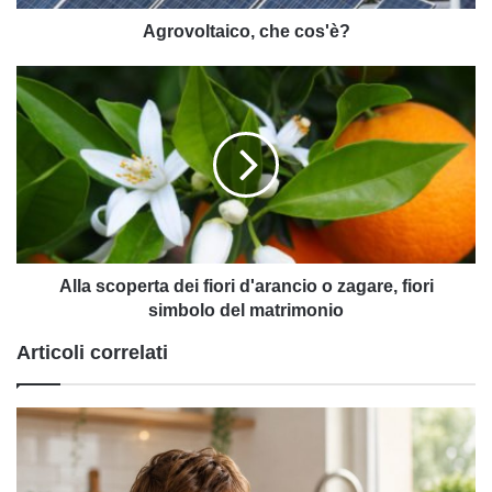
Agrovoltaico, che cos'è?
Alla
scoperta
dei
fiori
d'arancio
o
zagare,
fiori
simbolo
del
Alla scoperta dei fiori d'arancio o zagare, fiori
matrimonio
simbolo del matrimonio
Articoli correlati