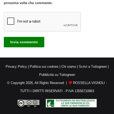
prossima volta che commento.
Privacy Policy
|
Politica sui cookies
|
Chi siamo
|
Scrivi a Tuttogreen
|
Pubblicità su Tuttogreen
© Copyright 2026, All Rights Reserved |
ROSSELLA VIGNOLI -
TUTTI I DIRITTI RISERVATI - P.IVA 13556710963