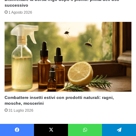
successivo
1 Agosto 2026
Combattere insetti estivi con prodotti naturali: ragni,
mosche, moscerini
31 Luglio 2026
Lascia un commento
Facebook
X
WhatsApp
Telegram