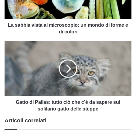
mondo
di
forme
e
La sabbia vista al microscopio: un mondo di forme e
di
di colori
colori
Gatto
di
Pallas:
tutto
ciò
che
c'è
da
sapere
sul
Gatto di Pallas: tutto ciò che c'è da sapere sul
solitario
solitario gatto delle steppe
gatto
Articoli correlati
delle
steppe