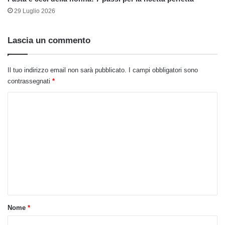
29 Luglio 2026
Lascia un commento
Il tuo indirizzo email non sarà pubblicato.
I campi obbligatori sono
contrassegnati
*
C
o
m
m
e
n
t
o
Nome
*
*