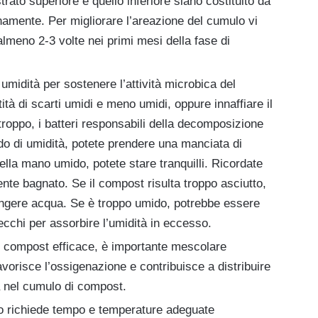
rato superiore e quello inferiore siano costituito da
anamente. Per migliorare l’areazione del cumulo vi
almeno 2-3 volte nei primi mesi della fase di
i umidità per sostenere l’attività microbica del
ità di scarti umidi e meno umidi, oppure innaffiare il
troppo, i batteri responsabili della decomposizione
ado di umidità, potete prendere una manciata di
della mano umido, potete stare tranquilli. Ricordate
e bagnato. Se il compost risulta troppo asciutto,
ngere acqua. Se è troppo umido, potrebbe essere
cchi per assorbire l’umidità in eccesso.
n compost efficace, è importante mescolare
avorisce l’ossigenazione e contribuisce a distribuire
à nel cumulo di compost.
so richiede tempo e temperature adeguate