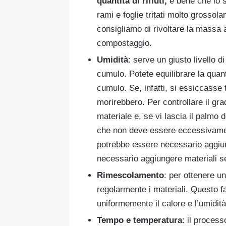
quantità di rifiuti,
è bene che lo st
rami e foglie tritati molto grossol
consigliamo di rivoltare la massa 
compostaggio.
Umidità
: serve un giusto livello d
cumulo. Potete equilibrare la quant
cumulo. Se, infatti, si essiccasse 
morirebbero. Per controllare il gr
materiale e, se vi lascia il palmo 
che non deve essere eccessivament
potrebbe essere necessario aggiu
necessario aggiungere materiali se
Rimescolamento
: per ottenere u
regolarmente i materiali. Questo f
uniformemente il calore e l’umidit
Tempo e temperatura
: il proces