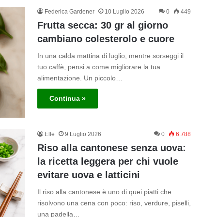
Federica Gardener
10 Luglio 2026
0
449
Frutta secca: 30 gr al giorno
cambiano colesterolo e cuore
In una calda mattina di luglio, mentre sorseggi il
tuo caffè, pensi a come migliorare la tua
alimentazione. Un piccolo…
Continua »
Elle
9 Luglio 2026
0
6.788
Riso alla cantonese senza uova:
la ricetta leggera per chi vuole
evitare uova e latticini
Il riso alla cantonese è uno di quei piatti che
risolvono una cena con poco: riso, verdure, piselli,
una padella…