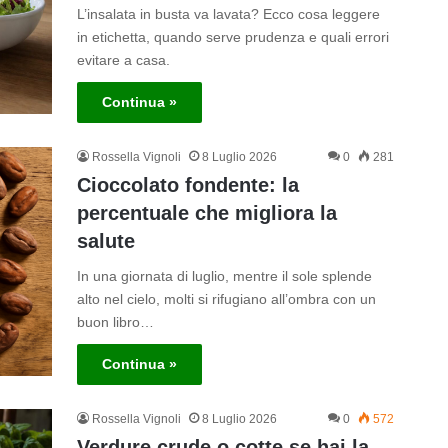
L’insalata in busta va lavata? Ecco cosa leggere
in etichetta, quando serve prudenza e quali errori
evitare a casa.
Continua »
Rossella Vignoli
8 Luglio 2026
0
281
Cioccolato fondente: la
percentuale che migliora la
salute
In una giornata di luglio, mentre il sole splende
alto nel cielo, molti si rifugiano all’ombra con un
buon libro…
Continua »
Rossella Vignoli
8 Luglio 2026
0
572
Verdure crude o cotte se hai la