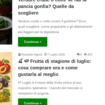
pancia gonfia? Quelle da
scegliere
Verdure crude o cotte contro il gonfiore? Ecco
quali scegliere, come prepararle e gli abbinamenti
più leggeri per la digestione.
Continua »
Rossella Vignoli
7 Luglio 2026
0
353
🍒 🍉 Frutta di stagione di luglio:
cosa comprare ora e come
gustarla al meglio
🍉 Luglio è il mese della frutta estiva al suo
massimo splendore. I banchi del mercato si
riempiono di angurie,…
Continua »