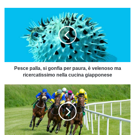
Pesce
palla,
si
gonfia
per
paura,
è
velenoso
ma
ricercatissimo
Pesce palla, si gonfia per paura, è velenoso ma
nella
ricercatissimo nella cucina giapponese
cucina
giapponese
Cavalli,
tutto
su
questi
splendidi
animali
molto
empatici