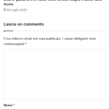
fiorire
28 Luglio 2026
Lascia un commento
Il tuo indirizzo email non sarà pubblicato.
I campi obbligatori sono
contrassegnati
*
C
o
m
m
e
n
t
o
Nome
*