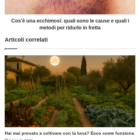
cause
e
quali
i
Cos’è una ecchimosi: quali sono le cause e quali i
metodi
metodi per ridurlo in fretta
per
Articoli correlati
ridurlo
in
fretta
Hai mai provato a coltivare con la luna? Ecco come funziona