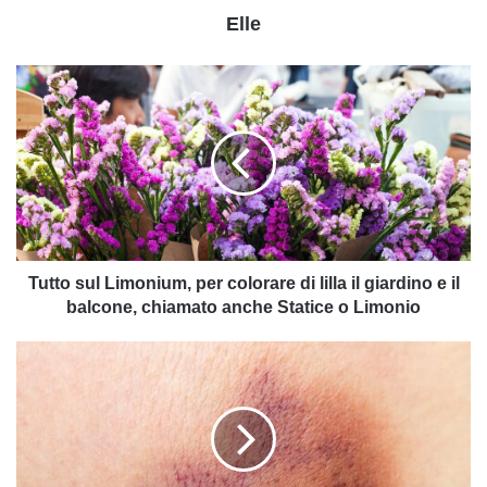
Elle
Tutto
sul
Limonium,
per
colorare
di
lilla
il
giardino
e
Tutto sul Limonium, per colorare di lilla il giardino e il
il
balcone, chiamato anche Statice o Limonio
balcone,
chiamato
Cos’è
anche
una
Statice
ecchimosi:
o
quali
Limonio
sono
le