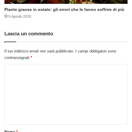
Piante grasse in estate: gli errori che le fanno soffrire di più
5 Agosto 2026
Lascia un commento
Il tuo indirizzo email non sarà pubblicato.
I campi obbligatori sono
contrassegnati
*
C
o
m
m
e
n
t
o
Nome
*