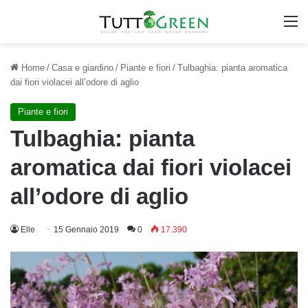
M
Home
/
Casa e giardino
/
Piante e fiori
/
Tulbaghia: pianta aromatica
dai fiori violacei all’odore di aglio
Piante e fiori
Tulbaghia: pianta
aromatica dai fiori violacei
all’odore di aglio
Elle
15 Gennaio 2019
0
17.390