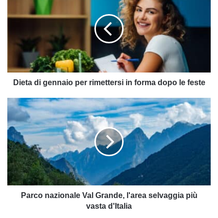
gennaio
per
rimettersi
in
forma
dopo
le
feste
Dieta di gennaio per rimettersi in forma dopo le feste
Parco
nazionale
Val
Grande,
l'area
selvaggia
più
vasta
d'Italia
Parco nazionale Val Grande, l'area selvaggia più
vasta d'Italia