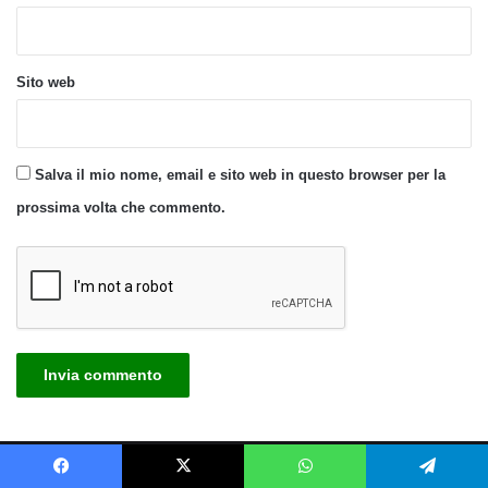
Sito web
Salva il mio nome, email e sito web in questo browser per la
prossima volta che commento.
Privacy Policy
|
Politica sui cookies
|
Chi siamo
|
Scrivi a Tuttogreen
|
Facebook
X
WhatsApp
Telegram