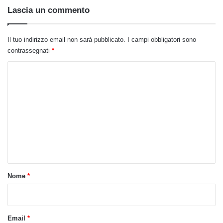
Lascia un commento
Il tuo indirizzo email non sarà pubblicato.
I campi obbligatori sono
contrassegnati
*
C
o
m
m
e
n
t
o
Nome
*
*
Email
*