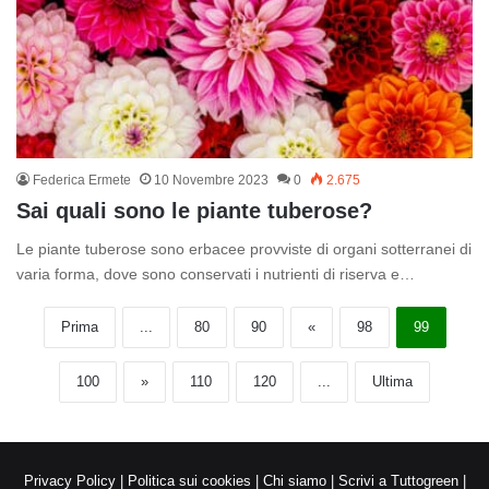
Federica Ermete
10 Novembre 2023
0
2.675
Sai quali sono le piante tuberose?
Le piante tuberose sono erbacee provviste di organi sotterranei di
varia forma, dove sono conservati i nutrienti di riserva e…
Prima
...
80
90
«
98
99
100
»
110
120
...
Ultima
Privacy Policy
|
Politica sui cookies
|
Chi siamo
|
Scrivi a Tuttogreen
|