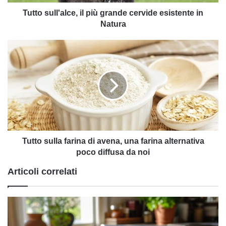
Natura
Tutto sull'alce, il più grande cervide esistente in
Natura
Tutto
sulla
farina
di
avena,
una
farina
alternativa
poco
diffusa
Tutto sulla farina di avena, una farina alternativa
da
poco diffusa da noi
noi
Articoli correlati