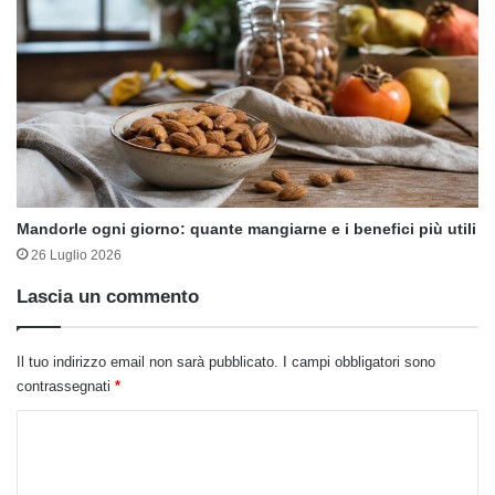
Mandorle ogni giorno: quante mangiarne e i benefici più utili
26 Luglio 2026
Lascia un commento
Il tuo indirizzo email non sarà pubblicato.
I campi obbligatori sono
contrassegnati
*
C
o
m