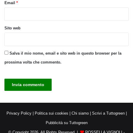
Email
*
Sito web
Salva il mio nome, email e sito web in questo browser per la
prossima volta che commento.
Privacy Policy
|
Politica sui cookies
|
Chi siamo
|
Scrivi a Tuttogreen
|
Pubblicità su Tuttogreen
© Copyright 2026, All Rights Reserved |
ROSSELLA VIGNOLI -