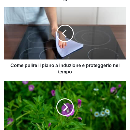
Come
pulire
il
piano
a
induzione
e
proteggerlo
nel
tempo
Come pulire il piano a induzione e proteggerlo nel
tempo
Epilobio:
proprietà
e
utilizzi
del
"garofanino
di
bosco"