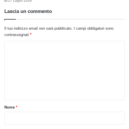
27 Luglio 2026
Lascia un commento
Il tuo indirizzo email non sarà pubblicato.
I campi obbligatori sono
contrassegnati
*
C
o
m
m
e
n
t
o
Nome
*
*