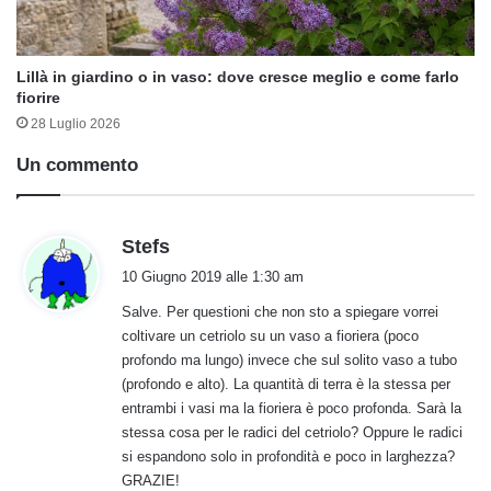
Lillà in giardino o in vaso: dove cresce meglio e come farlo
fiorire
28 Luglio 2026
Un commento
h
Stefs
a
10 Giugno 2019 alle 1:30 am
d
Salve. Per questioni che non sto a spiegare vorrei
e
coltivare un cetriolo su un vaso a fioriera (poco
t
profondo ma lungo) invece che sul solito vaso a tubo
t
(profondo e alto). La quantità di terra è la stessa per
o
entrambi i vasi ma la fioriera è poco profonda. Sarà la
:
stessa cosa per le radici del cetriolo? Oppure le radici
si espandono solo in profondità e poco in larghezza?
GRAZIE!