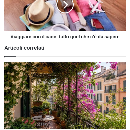
tutto
quel
che
c'è
da
sapere
Viaggiare con il cane: tutto quel che c'è da sapere
Articoli correlati