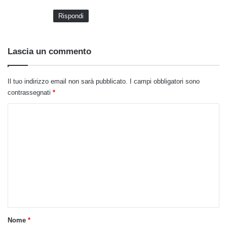
Rispondi
Lascia un commento
Il tuo indirizzo email non sarà pubblicato.
I campi obbligatori sono
contrassegnati
*
C
o
m
m
e
n
t
o
Nome
*