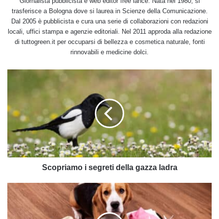
Giornalista pubblicista e web editor free lance. Nata nel 1980, si
trasferisce a Bologna dove si laurea in Scienze della Comunicazione.
Dal 2005 è pubblicista e cura una serie di collaborazioni con redazioni
locali, uffici stampa e agenzie editoriali. Nel 2011 approda alla redazione
di tuttogreen.it per occuparsi di bellezza e cosmetica naturale, fonti
rinnovabili e medicine dolci.
Scopriamo
i
segreti
della
gazza
ladra
Scopriamo i segreti della gazza ladra
Viaggiare
con
il
cane: