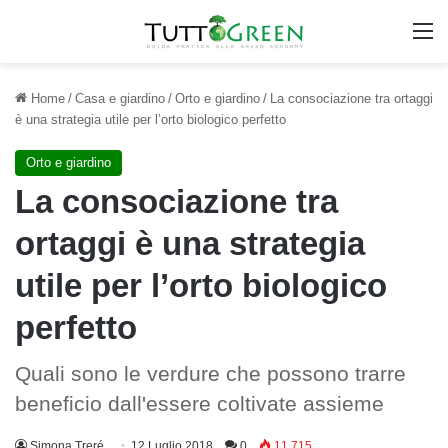
M
Home
/
Casa e giardino
/
Orto e giardino
/
La consociazione tra ortaggi
è una strategia utile per l’orto biologico perfetto
Orto e giardino
La consociazione tra
ortaggi è una strategia
utile per l’orto biologico
perfetto
Quali sono le verdure che possono trarre
beneficio dall'essere coltivate assieme
Simona Treré
12 Luglio 2018
0
11.715