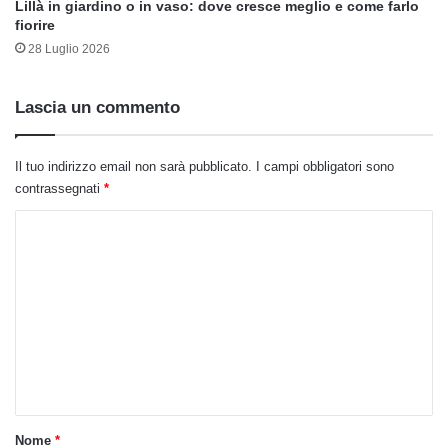
Lillà in giardino o in vaso: dove cresce meglio e come farlo
fiorire
28 Luglio 2026
Lascia un commento
Il tuo indirizzo email non sarà pubblicato.
I campi obbligatori sono
contrassegnati
*
C
o
m
m
e
n
t
o
Nome
*