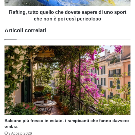
sport
che
Rafting, tutto quello che dovete sapere di uno sport
non
che non è poi così pericoloso
è
Articoli correlati
poi
così
pericoloso
Balcone più fresco in estate: i rampicanti che fanno davvero
ombra
3 Agosto 2026