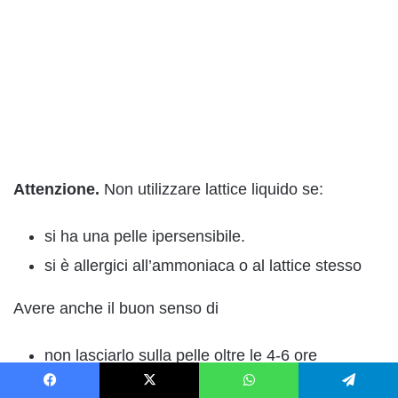
Attenzione.
Non utilizzare lattice liquido se:
si ha una pelle ipersensibile.
si è allergici all’ammoniaca o al lattice stesso
Avere anche il buon senso di
non lasciarlo sulla pelle oltre le 4-6 ore
non stendere se la pelle non è sana e idratata
Facebook
X
WhatsApp
Telegram