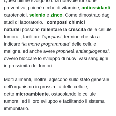
Quest’ultime svolgono una notevole funzione
preventiva, poiché ricche di vitamine,
antiossidanti
,
carotenoidi,
selenio
e
zinco
. Come dimostrato dagli
studi di laboratorio, i
composti chimici
naturali
possono
rallentare la crescita
delle cellule
tumorali, facilitare l’
apoptosi
, termine che sta a
indicare “
la morte programmata
” delle cellule
maligne, ed anche avere
proprietà antiangiogenesi
,
ovvero bloccare lo sviluppo di nuovi vasi sanguigni
in prossimità dei tumori.
Molti alimenti, inoltre, agiscono sullo stato generale
dell’organismo in prossimità delle cellule,
detto
microambiente
, ostacolando le cellule
tumorali ed il loro sviluppo e facilitando il sistema
immunitario.