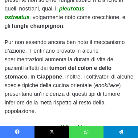
presente non solo nei funghi esotici ma anche in
quelli nostrani, quali il
pleurotus
ostreatus
,
volgarmente noto come orecchione, e
gli
funghi
champignon
.
Pur non essendo ancora ben noto il meccanismo
d’azione, il lentinano provato in alcune
sperimentazioni aumenta la durata di vita dei
pazienti affetti dai
tumori del colon e dello
stomaco
. In
Giappone
, inoltre, i coltivatori di alcune
specie tipiche della cucina orientale (
enokitake
)
presentano un’incidenza di questi tipi di tumore
inferiore della metà rispetto al resto della
popolazione.
LA RICETTA:
Crema di funghi
Facebook
X
WhatsApp
Telegram