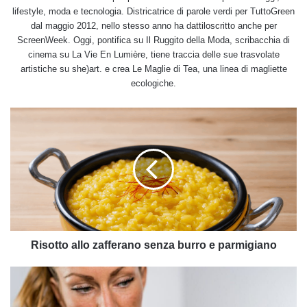
lifestyle, moda e tecnologia. Districatrice di parole verdi per TuttoGreen
dal maggio 2012, nello stesso anno ha dattiloscritto anche per
ScreenWeek. Oggi, pontifica su Il Ruggito della Moda, scribacchia di
cinema su La Vie En Lumière, tiene traccia delle sue trasvolate
artistiche su she)art. e crea Le Maglie di Tea, una linea di magliette
ecologiche.
Risotto
allo
zafferano
senza
burro
e
parmigiano
Risotto allo zafferano senza burro e parmigiano
Guida
alla
magnetoterapia