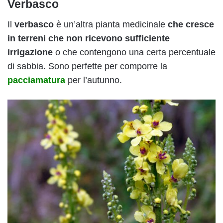
Verbasco
Il
verbasco
è un’altra pianta medicinale
che cresce
in terreni che non ricevono sufficiente
irrigazione
o che contengono una certa percentuale
di sabbia. Sono perfette per comporre la
pacciamatura
per l’autunno.