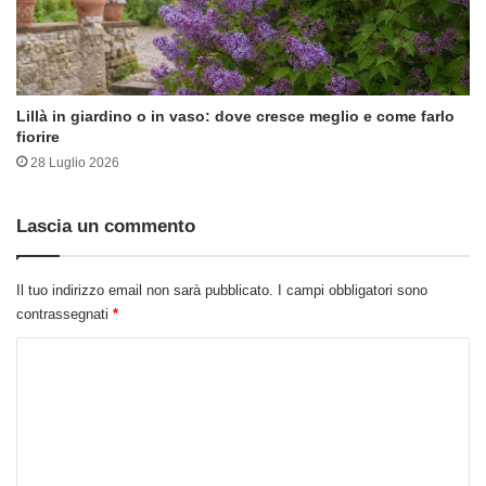
Lillà in giardino o in vaso: dove cresce meglio e come farlo
fiorire
28 Luglio 2026
Lascia un commento
Il tuo indirizzo email non sarà pubblicato.
I campi obbligatori sono
contrassegnati
*
C
o
m
m
e