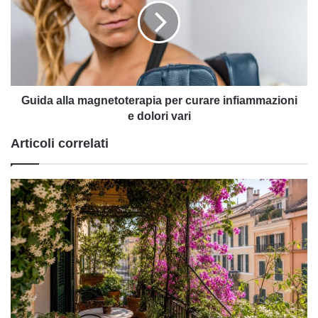
per
curare
infiammazioni
e
dolori
vari
Guida alla magnetoterapia per curare infiammazioni
e dolori vari
Articoli correlati