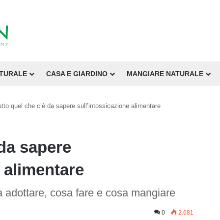
ATURALE
CASA E GIARDINO
MANGIARE NATURALE
tto quel che c’è da sapere sull’intossicazione alimentare
 da sapere
e alimentare
a adottare, cosa fare e cosa mangiare
0
2.681