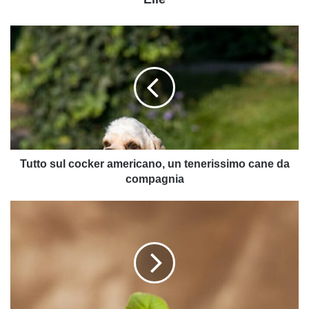
Tutto
sul
cocker
americano,
un
tenerissimo
cane
da
compagnia
Tutto sul cocker americano, un tenerissimo cane da
compagnia
La
ricetta
del
risotto
al
vino
rosso:
un