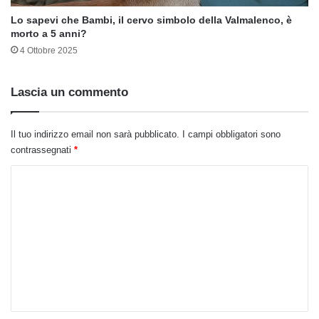
Lo sapevi che Bambi, il cervo simbolo della Valmalenco, è
morto a 5 anni?
4 Ottobre 2025
Lascia un commento
Il tuo indirizzo email non sarà pubblicato.
I campi obbligatori sono
contrassegnati
*
C
o
m
m
e
n
t