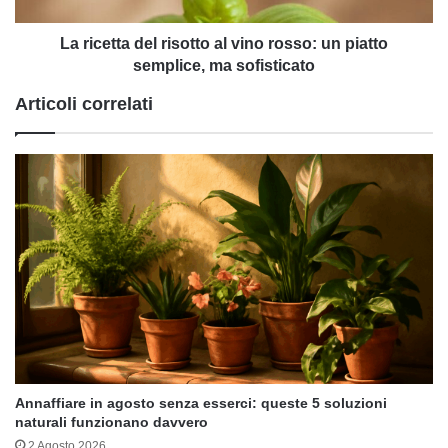
piatto
semplice,
La ricetta del risotto al vino rosso: un piatto
ma
semplice, ma sofisticato
sofisticato
Articoli correlati
Annaffiare in agosto senza esserci: queste 5 soluzioni
naturali funzionano davvero
2 Agosto 2026