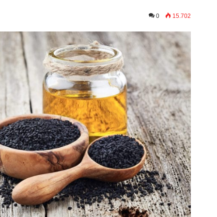
0
15.702