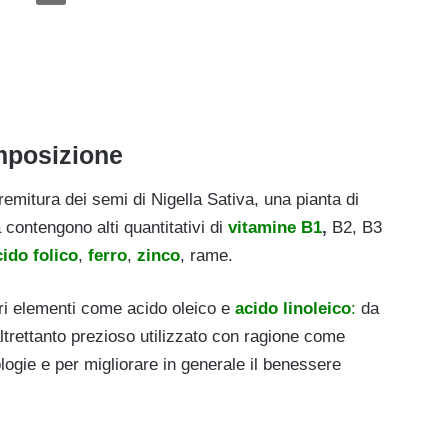
mposizione
premitura dei semi di Nigella Sativa, una pianta di
a contengono alti quantitativi di
vitamine B1
,
B2, B3
cido folico
,
ferro
,
zinco
, rame.
tri elementi come acido oleico e
acido linoleico
:
da
altrettanto prezioso utilizzato con ragione come
logie e per migliorare in generale il benessere