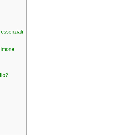
i essenziali
 limone
lio?