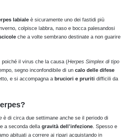
rpes labiale
è sicuramente uno dei fastidi più
 inverno, colpisce labbra, naso e bocca palesandosi
scicole
che a volte sembrano destinate a non guarire
, poiché il virus che la causa (
Herpes Simplex di tipo
 tempo, segno inconfondibile di un
calo delle difese
etto, e si accompagna a
bruciori e pruriti
difficili da
herpes?
e
è di circa due settimane anche se il periodo di
 e a seconda della
gravità dell’infezione
. Spesso e
iamo abituati a correre ai ripari acquistando in