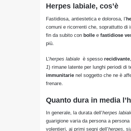
Herpes labiale, cos’è
Fastidiosa, antiestetica e dolorosa, l’
he
comuni e ricorrenti che, soprattutto di
fin da subito con
bolle
e
fastidiose
ve
più.
L’
herpes
labiale
è spesso
recidivante
1
) rimane latente per lunghi periodi di
immunitarie
nel soggetto che ne è aff
frenare.
Quanto dura in media l’
In generale, la durata dell’
herpes labial
guarigione varia da persona a persona
volentieri, ai primi segni dell’
herpes
, s