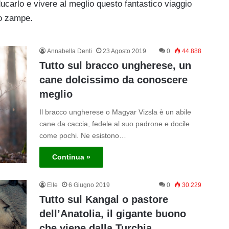
ucarlo e vivere al meglio questo fantastico viaggio
ro zampe.
Annabella Denti
23 Agosto 2019
0
44.888
Tutto sul bracco ungherese, un
cane dolcissimo da conoscere
meglio
Il bracco ungherese o Magyar Vizsla è un abile
cane da caccia, fedele al suo padrone e docile
come pochi. Ne esistono…
Continua »
Elle
6 Giugno 2019
0
30.229
Tutto sul Kangal o pastore
dell’Anatolia, il gigante buono
che viene dalla Turchia