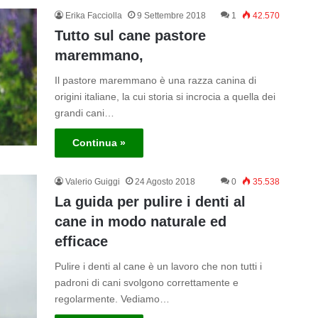
Erika Facciolla
9 Settembre 2018
1
42.570
Tutto sul cane pastore
maremmano,
Il pastore maremmano è una razza canina di
origini italiane, la cui storia si incrocia a quella dei
grandi cani…
Continua »
Valerio Guiggi
24 Agosto 2018
0
35.538
La guida per pulire i denti al
cane in modo naturale ed
efficace
Pulire i denti al cane è un lavoro che non tutti i
padroni di cani svolgono correttamente e
regolarmente. Vediamo…