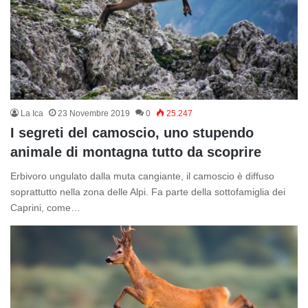
La Ica
23 Novembre 2019
0
25.247
I segreti del camoscio, uno stupendo
animale di montagna tutto da scoprire
Erbivoro ungulato dalla muta cangiante, il camoscio è diffuso
soprattutto nella zona delle Alpi. Fa parte della sottofamiglia dei
Caprini, come…