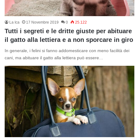
La Ica
17 Novembre 2019
0
25.122
Tutti i segreti e le dritte giuste per abituare
il gatto alla lettiera e a non sporcare in giro
In generale, i felini si fanno addomesticare con meno facilità dei
cani, ma abituare il gatto alla lettiera può essere…