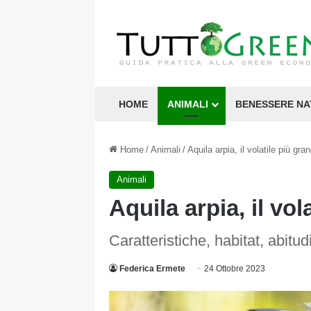
HOME
ANIMALI
BENESSERE N
Home
/
Animali
/
Aquila arpia, il volatile più gra
Animali
Aquila arpia, il vo
Caratteristiche, habitat, abitud
Federica Ermete
24 Ottobre 2023