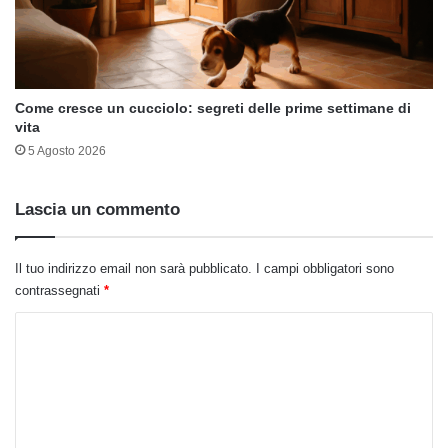
Come cresce un cucciolo: segreti delle prime settimane di
vita
5 Agosto 2026
Lascia un commento
Il tuo indirizzo email non sarà pubblicato.
I campi obbligatori sono
contrassegnati
*
C
o
m
m
e