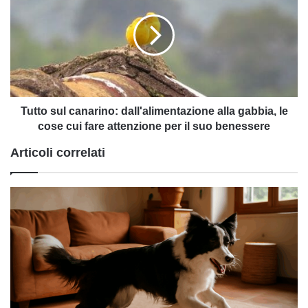
canarino:
dall'alimentazione
alla
gabbia,
le
cose
cui
fare
Tutto sul canarino: dall'alimentazione alla gabbia, le
attenzione
cose cui fare attenzione per il suo benessere
per
Articoli correlati
il
suo
benessere