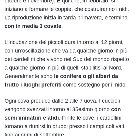
ottobre e novembre). È qui che, in febbraio, si
iniziano a formare le coppie, che costruiranno i nidi.
La riproduzione inizia in tarda primavera, e termina
con in media 3 covate
.
L’incubazione dei piccoli dura intorno ai 12 giorni,
con un’oscillazione che va da qualche giorno in più
dei cardellini che vivono nel Sud del mondo rispetto
a qualche giorno in più di quelli stabilitisi al Nord.
Generalmente sono
le conifere o gli alberi da
frutto i luoghi preferiti
come sostegno per il nido.
Ogni cova produce dalle 2 alle 7 uova. I cuccioli
vengono svezzati intorno al 35esimo giorno
con
semi immaturi e afidi
. Finite le cove, i cardellini
tornano a riunirsi in gruppi presso i campi coltivati,
fino ai primi di settembre.