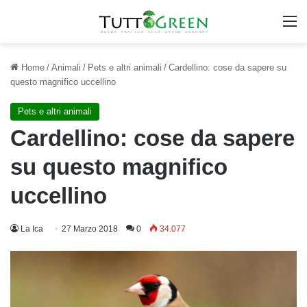
M
Home
/
Animali
/
Pets e altri animali
/
Cardellino: cose da sapere su
questo magnifico uccellino
Pets e altri animali
Cardellino: cose da sapere
su questo magnifico
uccellino
La Ica
27 Marzo 2018
0
34.077