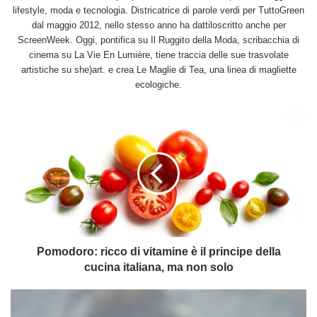
lifestyle, moda e tecnologia. Districatrice di parole verdi per TuttoGreen
dal maggio 2012, nello stesso anno ha dattiloscritto anche per
ScreenWeek. Oggi, pontifica su Il Ruggito della Moda, scribacchia di
cinema su La Vie En Lumière, tiene traccia delle sue trasvolate
artistiche su she)art. e crea Le Maglie di Tea, una linea di magliette
ecologiche.
Pomodoro:
ricco
di
vitamine
è
il
principe
della
cucina
italiana,
Pomodoro: ricco di vitamine è il principe della
ma
cucina italiana, ma non solo
non
solo
Tutto
sul