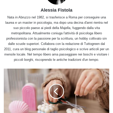
Alessia Fistola
Nata in Abruzzo nel 1982, si trasferisce a Roma per conseguire una
laurea e un master in psicologia, ma dopo una decina d'anni rientra nel
suo piccolo paese ai piedi della Majella, fuggendo dalla vita
metropolitana. Attualmente coniuga l'attività di psicologa libero
professionista con la passione per la scrittura, un hobby coltivato sin
dalle scuole superiori. Collabora con la redazione di Tuttogreen dal
2011, cura un blog personale di taglio psicologico e scrive articoli per un
mensile locale. Nel tempo libero ama passeggiare nei boschi e visitare i
piccoli borghi, riscoprendo le antiche tradizioni d'un tempo.
Come
fare
uno
stoppino
per
candele
in
poche