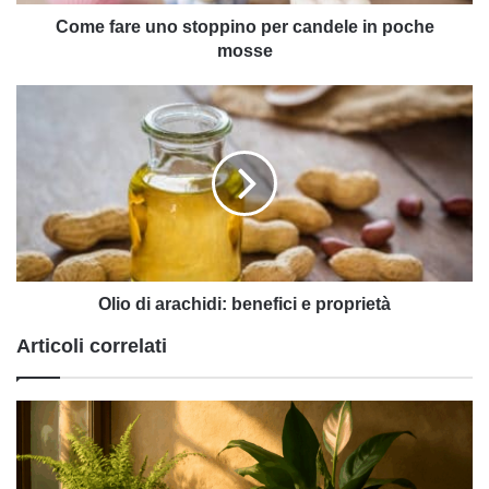
mosse
Come fare uno stoppino per candele in poche
mosse
Olio
di
arachidi:
benefici
e
proprietà
Olio di arachidi: benefici e proprietà
Articoli correlati