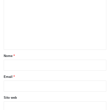
C
o
m
m
e
n
t
o
Nome
*
*
Email
*
Sito web