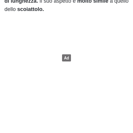
di lunghezza.
Il suo aspetto è
molto simile
a quello
dello
scoiattolo.