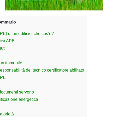
ommario
PE) di un edificio: che cos’è?
tica APE
uti
i un immobile
sponsabilità del tecnico certificatore abilitato
’APE
a
 documenti servono
ificazione energetica
atorietà