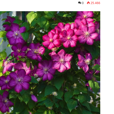
0
25.466