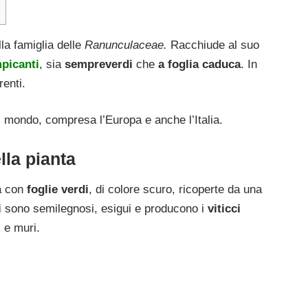
la famiglia delle
Ranunculaceae.
Racchiude al suo
picanti
, sia
sempreverdi
che
a foglia caduca
. In
renti.
il mondo, compresa l’Europa e anche l’Italia.
lla pianta
a con
foglie verdi
, di colore scuro, ricoperte da una
i
sono semilegnosi, esigui e producono i
viticci
i e muri.