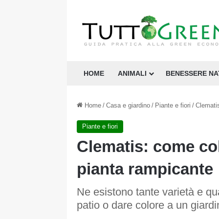
HOME
ANIMALI
BENESSERE N
Home
/
Casa e giardino
/
Piante e fiori
/
Clematis
Piante e fiori
Clematis: come col
pianta rampicante
Ne esistono tante varietà e qu
patio o dare colore a un giard