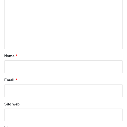
o
m
m
e
n
t
o
Nome
*
*
Email
*
Sito web