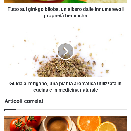
proprietà
benefiche
Tutto sul ginkgo biloba, un albero dalle innumerevoli
proprietà benefiche
Guida
all'origano,
una
pianta
aromatica
utilizzata
in
cucina
e
in
Guida all'origano, una pianta aromatica utilizzata in
medicina
cucina e in medicina naturale
naturale
Articoli correlati