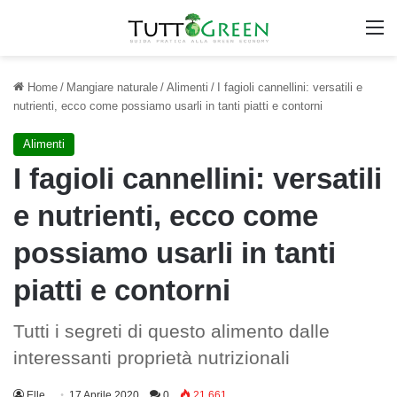
M
Home
/
Mangiare naturale
/
Alimenti
/
I fagioli cannellini: versatili e
nutrienti, ecco come possiamo usarli in tanti piatti e contorni
Alimenti
I fagioli cannellini: versatili
e nutrienti, ecco come
possiamo usarli in tanti
piatti e contorni
Tutti i segreti di questo alimento dalle
interessanti proprietà nutrizionali
Elle
17 Aprile 2020
0
21.661