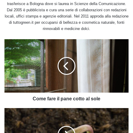
trasferisce a Bologna dove si laurea in Scienze della Comunicazione.
Dal 2005 è pubblicista e cura una serie di collaborazioni con redazioni
locali, uffici stampa e agenzie editoriali. Nel 2011 approda alla redazione
di tuttogreen.it per occuparsi di bellezza e cosmetica naturale, fonti
rinnovabili e medicine dolci.
Come
fare
il
pane
cotto
al
sole
Come fare il pane cotto al sole
Coltivazione
cavolo:
la
guida