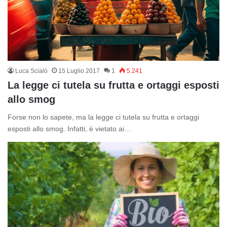
Luca Scialò
15 Luglio 2017
1
5.241
La legge ci tutela su frutta e ortaggi esposti
allo smog
Forse non lo sapete, ma la legge ci tutela su frutta e ortaggi
esposti allo smog. Infatti, è vietato ai…