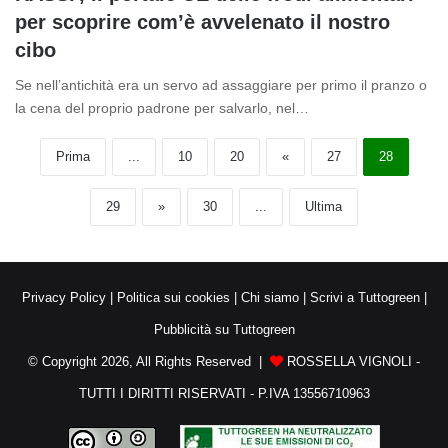
per scoprire com’è avvelenato il nostro
cibo
Se nell’antichità era un servo ad assaggiare per primo il pranzo o
la cena del proprio padrone per salvarlo, nel…
Prima
...
10
20
«
27
28
29
»
30
...
Ultima
Privacy Policy
|
Politica sui cookies
|
Chi siamo
|
Scrivi a Tuttogreen
|
Pubblicità su Tuttogreen
© Copyright 2026, All Rights Reserved |
ROSSELLA VIGNOLI -
TUTTI I DIRITTI RISERVATI - P.IVA 13556710963