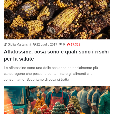
Giulia Martensini
22 Luglio 2017
0
17.328
Aflatossine, cosa sono e quali sono i rischi
per la salute
Le aflatossine sono una delle sostanze potenzialmente più
cancerogene che possono contaminare gli alimenti che
consumiamo. Scopriamo di cosa si tratta…