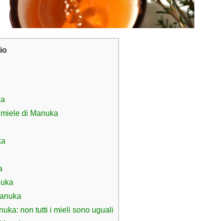
io
ka
l miele di Manuka
ka
a
nuka
 Manuka
ka: non tutti i mieli sono uguali