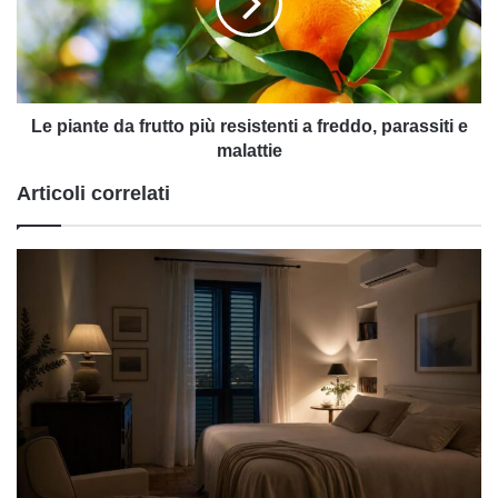
più
resistenti
a
freddo,
parassiti
e
Le piante da frutto più resistenti a freddo, parassiti e
malattie
malattie
Articoli correlati