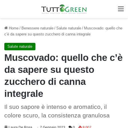
M
Home
/
Benessere naturale
/
Salute naturale
/
Muscovado: quello che
c’è da sapere su questo zucchero di canna integrale
Salute naturale
Muscovado: quello che c’è
da sapere su questo
zucchero di canna
integrale
Il suo sapore è intenso e aromatico, il
colore scuro, la consistenza granulosa
Laura De Rosa
7 Gennaio 2023
0
8.007