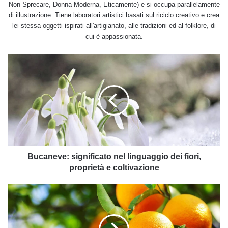
Non Sprecare, Donna Moderna, Eticamente) e si occupa parallelamente
di illustrazione. Tiene laboratori artistici basati sul riciclo creativo e crea
lei stessa oggetti ispirati all'artigianato, alle tradizioni ed al folklore, di
cui è appassionata.
Bucaneve:
significato
nel
linguaggio
dei
fiori,
proprietà
e
coltivazione
Bucaneve: significato nel linguaggio dei fiori,
proprietà e coltivazione
Le
piante
da
frutto