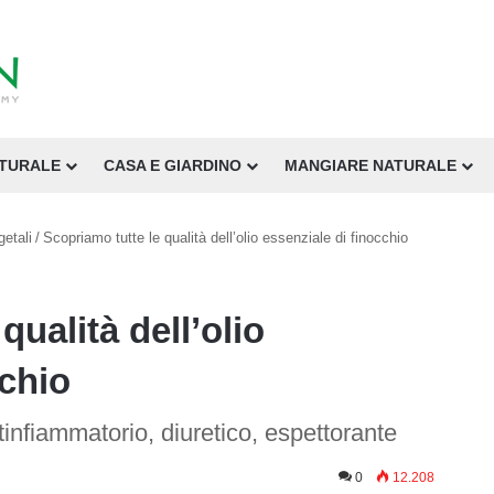
ATURALE
CASA E GIARDINO
MANGIARE NATURALE
getali
/
Scopriamo tutte le qualità dell’olio essenziale di finocchio
qualità dell’olio
cchio
infiammatorio, diuretico, espettorante
0
12.208