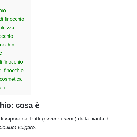
hio
di finocchio
tilizza
nocchio
nocchio
ia
i finocchio
i finocchio
n cosmetica
ioni
chio: cosa è
 di vapore dai frutti (ovvero i semi) della pianta di
iculum vulgare
.