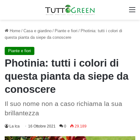
M
Home
/
Casa e giardino
/
Piante e fiori
/
Photinia: tutti i colori di
questa pianta da siepe da conoscere
Piante e fiori
Photinia: tutti i colori di
questa pianta da siepe da
conoscere
Il suo nome non a caso richiama la sua
brillantezza
La Ica
16 Ottobre 2021
0
29.189