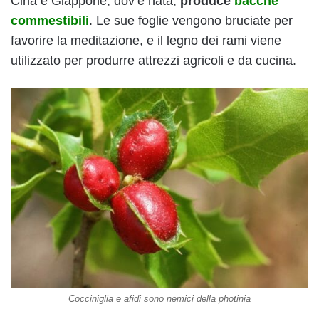
Cina e Giappone, dov’è nata,
produce
bacche
commestibili
. Le sue foglie vengono bruciate per
favorire la meditazione, e il legno dei rami viene
utilizzato per produrre attrezzi agricoli e da cucina.
Cocciniglia e afidi sono nemici della photinia