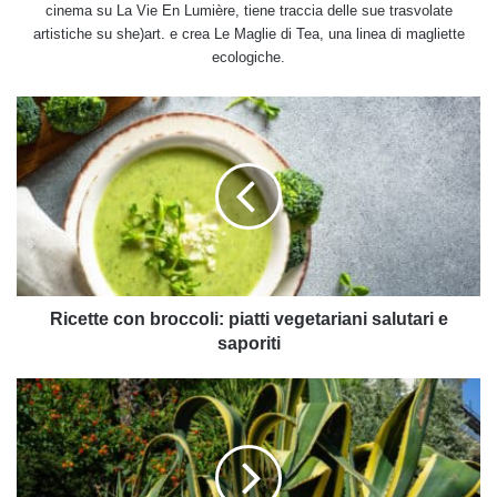
cinema su La Vie En Lumière, tiene traccia delle sue trasvolate
artistiche su she)art. e crea Le Maglie di Tea, una linea di magliette
ecologiche.
Ricette
con
broccoli:
piatti
vegetariani
salutari
e
saporiti
Ricette con broccoli: piatti vegetariani salutari e
saporiti
Agave:
un
genere
di
piante