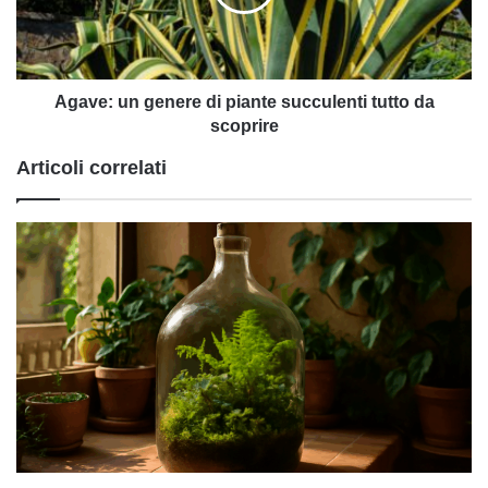
succulenti
tutto
da
scoprire
Agave: un genere di piante succulenti tutto da
scoprire
Articoli correlati