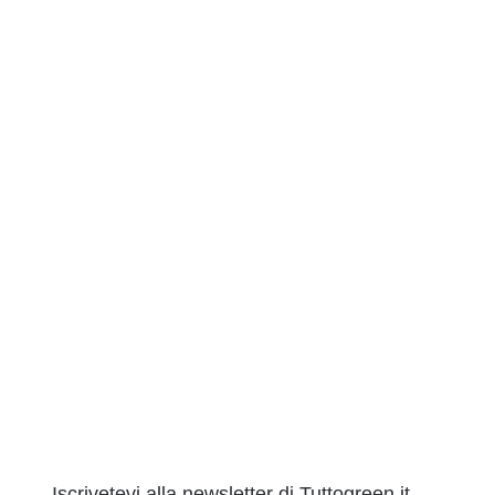
Iscrivetevi alla newsletter di Tuttogreen.it