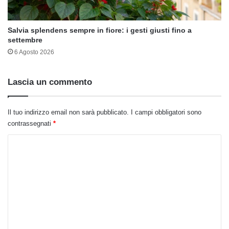
Salvia splendens sempre in fiore: i gesti giusti fino a
settembre
6 Agosto 2026
Lascia un commento
Il tuo indirizzo email non sarà pubblicato.
I campi obbligatori sono
contrassegnati
*
C
o
m
m
e
n